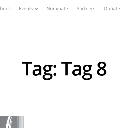
bout
Events
Nominate
Partners
Donate
Tag: Tag 8