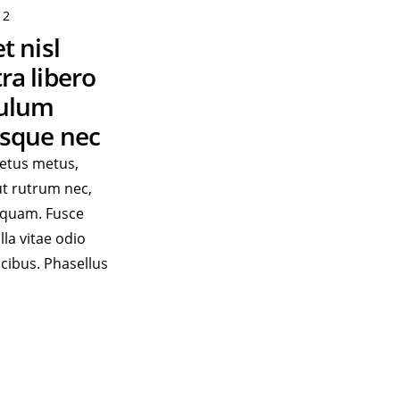
 2
t nisl
ra libero
bulum
isque nec
etus metus,
ut rutrum nec,
 quam. Fusce
lla vitae odio
aucibus. Phasellus