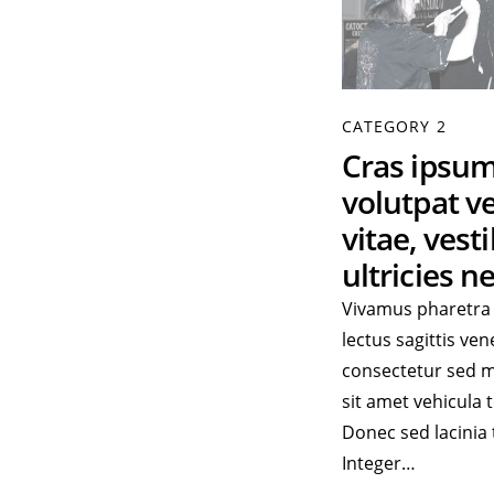
CATEGORY 2
Cras ipsum
volutpat ve
vitae, ves
ultricies n
Vivamus pharetra 
lectus sagittis ven
consectetur sed m
sit amet vehicula t
Donec sed lacinia t
Integer…