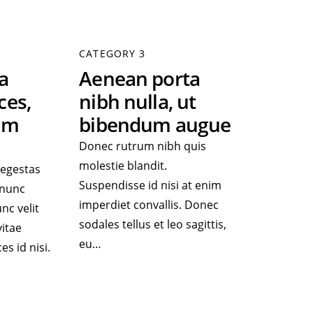
CATEGORY 3
a
Aenean porta
ces,
nibh nulla, ut
im
bibendum augue
Donec rutrum nibh quis
molestie blandit.
 egestas
Suspendisse id nisi at enim
 nunc
imperdiet convallis. Donec
nc velit
sodales tellus et leo sagittis,
vitae
eu…
es id nisi.