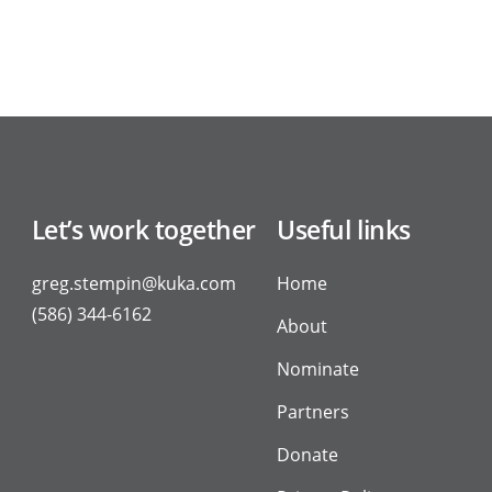
Let’s work together
Useful links
greg.stempin@kuka.com
Home
(586) 344-6162
About
Nominate
Partners
Donate