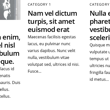
CATEGORY 1
CATEGORY
Nam vel dictum
Nulla e
turpis, sit amet
pharet
euismod erat
vesti
 enim,
sceler
Maecenas facilisis egestas
l nisl
lacus, eu pulvinar nunc
Quisque m
varius dapibus. Nunc velit
tibulum
vulputate 
nulla, vestibulum vitae
tempus ut
eque.
volutpat sed, ultrices id nisi.
ultricies nu
lacus id
Fusce…
fringilla f
enatis
id metus…
auris. Duis
ellus.
ellus.